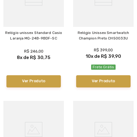
Relógio unissex Standard Casio
Relógio Unissex Smartwatch
Laranja MQ-24B-9BDF-SC
Champion Preto CH50033U
R$
399
,
00
R$
246
,
00
10
R$
39
,
90
8
R$
30
,
75
Frete Grátis
Ver Produto
Ver Produto