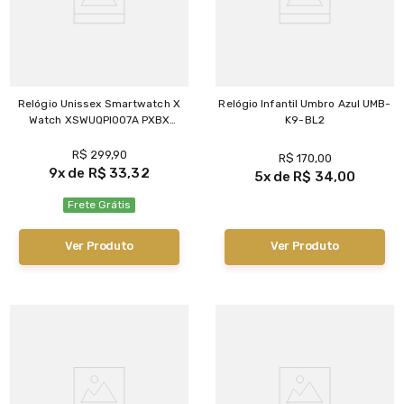
Relógio Unissex Smartwatch X
Relógio Infantil Umbro Azul UMB-
Watch XSWUQPI007A PXBX
K9-BL2
Branco
R$
299
,
90
R$
170
,
00
9
R$
33
,
32
5
R$
34
,
00
Frete Grátis
Ver Produto
Ver Produto