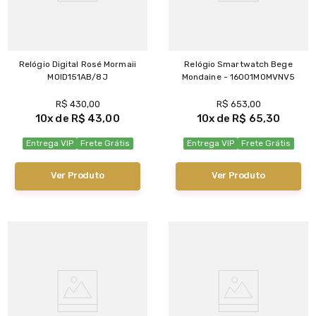
Relógio Digital Rosé Mormaii
Relógio Smartwatch Bege
MOID151AB/8J
Mondaine - 16001M0MVNV5
R$
430
,
00
R$
653
,
00
10
R$
43
,
00
10
R$
65
,
30
Entrega VIP
Frete Grátis
Entrega VIP
Frete Grátis
Ver Produto
Ver Produto