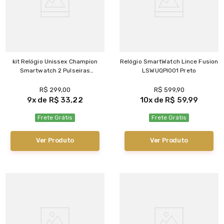
kit Relógio Unissex Champion
Relógio SmartWatch Lince Fusion
Smartwatch 2 Pulseiras
LSWUQPI001 Preto
ch50066p Preto
R$
299
,
00
R$
599
,
90
9
R$
33
,
22
10
R$
59
,
99
Frete Grátis
Frete Grátis
Ver Produto
Ver Produto