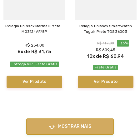
Relógio Unissex Mormaii Preto -
Relógio Unissex Smartwatch
MO3124AF/8P
Tuguir Preto TGS36003
R$
717
,
00
15%
R$
254
,
00
R$
609
,
45
8
R$
31
,
75
10
R$
60
,
94
Entrega VIP
Frete Grátis
Frete Grátis
Ver Produto
Ver Produto
MOSTRAR MAIS