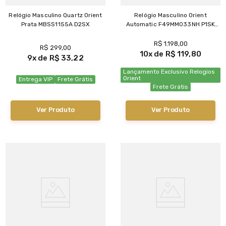
Relógio Masculino Quartz Orient
Relógio Masculino Orient
Prata MBSS1155A D2SX
Automatic F49MM033NH P1SK
Exclusivo
R$
1
.
198
,
00
R$
299
,
00
10
R$
119
,
80
9
R$
33
,
22
Lançamento Exclusivo Relogios
Orient
Entrega VIP
Frete Grátis
Frete Grátis
Ver Produto
Ver Produto