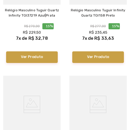
Relógio Masculino Tuguir Quartz
Relógio Masculino Tuguir Infinity
Infinity TGI37219 Azul|Prata
Quartz TGI158 Preto
R$
270
,
00
15%
R$
277
,
00
15%
R$
229
,
50
R$
235
,
45
7
R$
32
,
78
7
R$
33
,
63
Ver Produto
Ver Produto