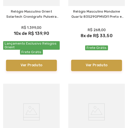
Relógio Masculino Orient
Relógio Masculino Mondaine
Solartech Cronógrafo Pulseira
Quartz 83529GPMVDI1 Preto e
Extra Exclusivo MYSSC019 E1GX
Dourado
R$
1
.
399
,
00
R$
268
,
00
10
R$
139
,
90
8
R$
33
,
50
Lançamento Exclusivo Relogios
Orient
Frete Grátis
Frete Grátis
Ver Produto
Ver Produto