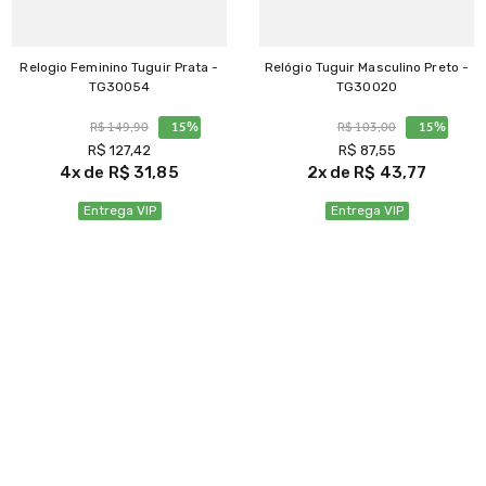
Relogio Feminino Tuguir Prata -
Relógio Tuguir Masculino Preto -
TG30054
TG30020
R$
149
,
90
15%
R$
103
,
00
15%
R$
127
,
42
R$
87
,
55
4
R$
31
,
85
2
R$
43
,
77
Entrega VIP
Entrega VIP
Ver Produto
Ver Produto