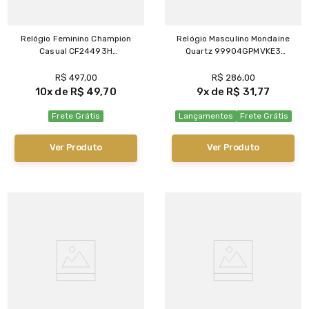
Relógio Feminino Champion
Relógio Masculino Mondaine
Casual CF24493H
Quartz 99904GPMVKE3
Dourado|Branco
Bronze|Prata
R$
497
,
00
R$
286
,
00
10
R$
49
,
70
9
R$
31
,
77
Frete Grátis
Lançamentos
Frete Grátis
Ver Produto
Ver Produto