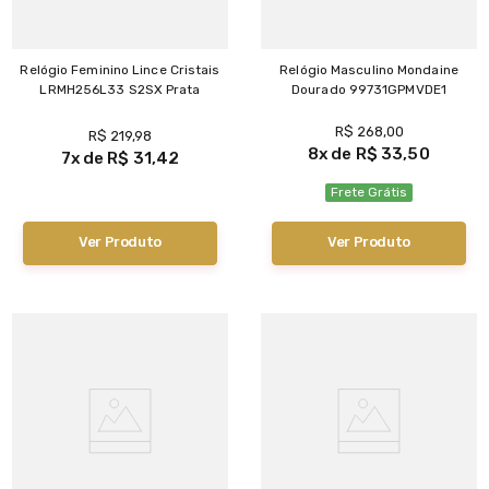
Relógio Feminino Lince Cristais
Relógio Masculino Mondaine
LRMH256L33 S2SX Prata
Dourado 99731GPMVDE1
R$
268
,
00
R$
219
,
98
8
R$
33
,
50
7
R$
31
,
42
Frete Grátis
Ver Produto
Ver Produto