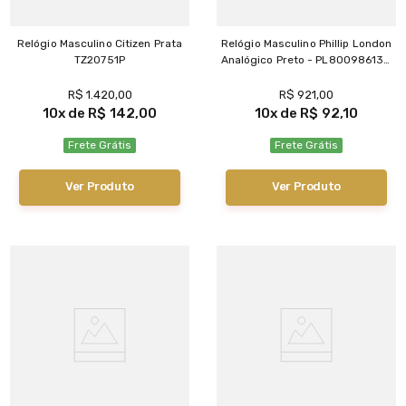
Relógio Masculino Citizen Prata
Relógio Masculino Phillip London
TZ20751P
Analógico Preto - PL80098613M
PR N
R$
1
.
420
,
00
R$
921
,
00
10
R$
142
,
00
10
R$
92
,
10
Frete Grátis
Frete Grátis
Ver Produto
Ver Produto