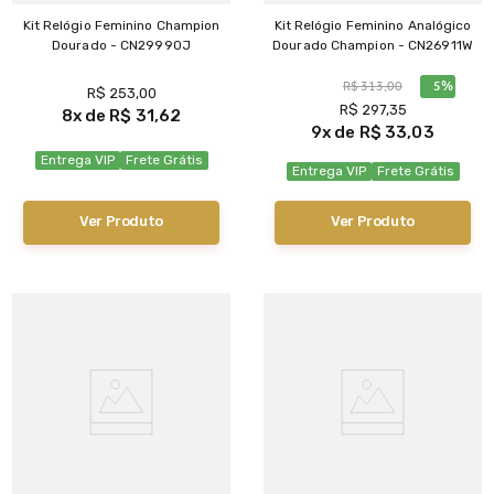
Kit Relógio Feminino Champion
Kit Relógio Feminino Analógico
Dourado - CN29990J
Dourado Champion - CN26911W
R$
313
,
00
5%
R$
253
,
00
R$
297
,
35
8
R$
31
,
62
9
R$
33
,
03
Entrega VIP
Frete Grátis
Entrega VIP
Frete Grátis
Ver Produto
Ver Produto