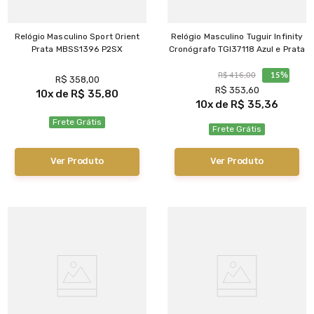
Relógio Masculino Sport Orient
Relógio Masculino Tuguir Infinity
Prata MBSS1396 P2SX
Cronógrafo TGI37118 Azul e Prata
R$
416
,
00
15%
R$
358
,
00
R$
353
,
60
10
R$
35
,
80
10
R$
35
,
36
Frete Grátis
Frete Grátis
Ver Produto
Ver Produto