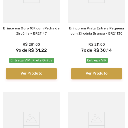
Brinco em Ouro 10K com Pedra de
Brinco em Prata Estrela Pequena
Zircônia - BR21147
com Zircônia Branca - BR21130
R$
281
,
00
R$
211
,
00
9
R$
31
,
22
7
R$
30
,
14
Entrega VIP
Frete Grátis
Entrega VIP
Ver Produto
Ver Produto