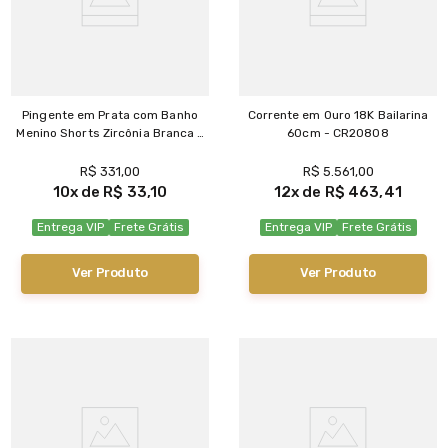
Pingente em Prata com Banho
Corrente em Ouro 18K Bailarina
Menino Shorts Zircônia Branca -
60cm - CR20808
PG19557
R$
331
,
00
R$
5
.
561
,
00
10
R$
33
,
10
12
R$
463
,
41
Entrega VIP
Frete Grátis
Entrega VIP
Frete Grátis
Ver Produto
Ver Produto