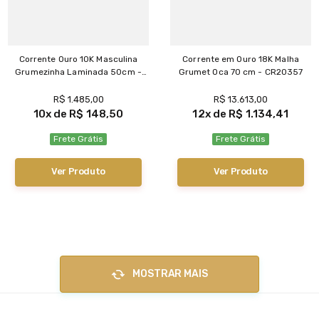
Corrente Ouro 10K Masculina
Corrente em Ouro 18K Malha
Grumezinha Laminada 50cm -
Grumet Oca 70 cm - CR20357
CR20343
R$
1
.
485
,
00
R$
13
.
613
,
00
10
R$
148
,
50
12
R$
1
.
134
,
41
Frete Grátis
Frete Grátis
Ver Produto
Ver Produto
MOSTRAR MAIS