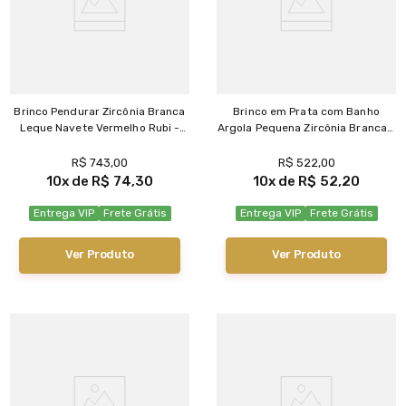
Brinco Pendurar Zircônia Branca
Brinco em Prata com Banho
Leque Navete Vermelho Rubi -
Argola Pequena Zircônia Branca -
BR20101
BR19630
R$
743
,
00
R$
522
,
00
10
R$
74
,
30
10
R$
52
,
20
Entrega VIP
Frete Grátis
Entrega VIP
Frete Grátis
Ver Produto
Ver Produto