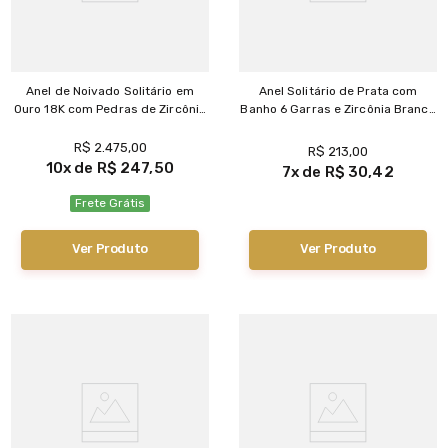
Anel de Noivado Solitário em
Anel Solitário de Prata com
Ouro 18K com Pedras de Zircônia
Banho 6 Garras e Zircônia Branca
- AN21326
- AN21276
R$
2
.
475
,
00
R$
213
,
00
10
R$
247
,
50
7
R$
30
,
42
Frete Grátis
Ver Produto
Ver Produto