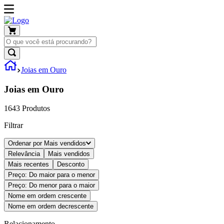
Joias em Ouro
Joias em Ouro
1643
Produtos
Filtrar
Ordenar por
Mais vendidos
Relevância
Mais vendidos
Mais recentes
Desconto
Preço: Do maior para o menor
Preço: Do menor para o maior
Nome em ordem crescente
Nome em ordem decrescente
Relacionamento